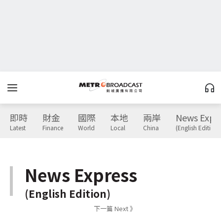
即時
財金
國際
本地
兩岸
News Expr
Latest
Finance
World
Local
China
(English Edition)
News Express
(English Edition)
下一篇 Next 》