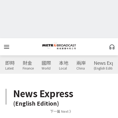
即時
財金
國際
本地
兩岸
News Expr
Latest
Finance
World
Local
China
(English Edition)
News Express
(English Edition)
下一篇 Next 》