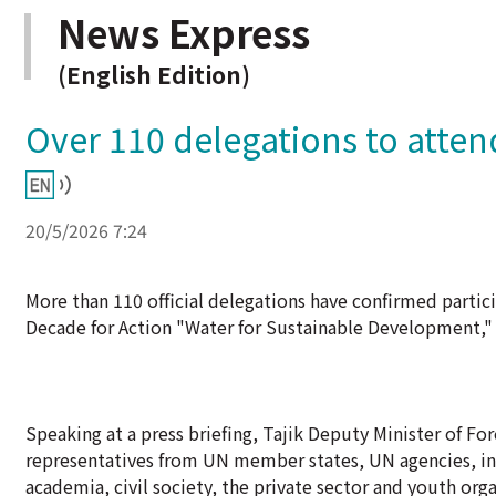
News Express
(English Edition)
Over 110 delegations to attend
20/5/2026 7:24
More than 110 official delegations have confirmed partici
Decade for Action "Water for Sustainable Development," sc
Speaking at a press briefing, Tajik Deputy Minister of Fo
representatives from UN member states, UN agencies, inte
academia, civil society, the private sector and youth orga