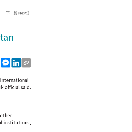
下一篇 Next 》
stan
sApp
WeChat
Messenger
LinkedIn
 International
 official said.
gether
l institutions,