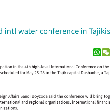
 intl water conference in Tajiki
What
pation in the 4th high-level International Conference on the
heduled for May 25-28 in the Tajik capital Dushanbe, a Tajik
reign Affairs Sanoi Boyzoda said the conference will bring to
rnational and regional organizations, international financia
nizations.