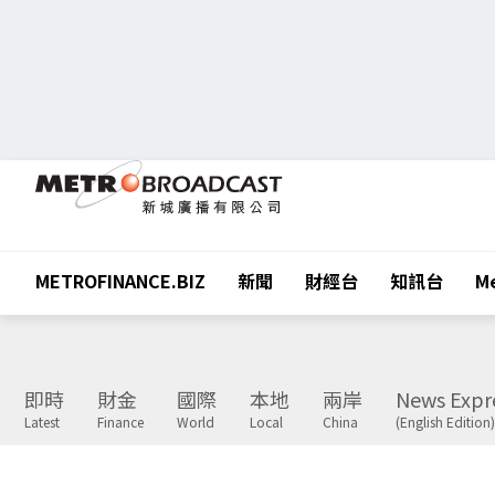
METROFINANCE.BIZ
新聞
財經台
知訊台
Me
即時
財金
國際
本地
兩岸
News Expr
Latest
Finance
World
Local
China
(English Edition)