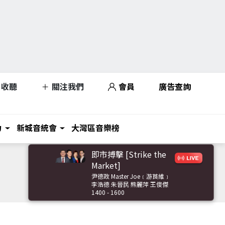
收聽
關注我們
會員
廣告查詢
力
新城音統會
大灣區音樂榜
即市搏擊 [Strike the
Market]
尹德政 Master Joe﹝游莨維﹞
李浩德 朱晉民 熊麗萍 王俊傑
1400 - 1600