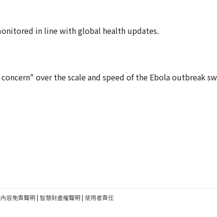
onitored in line with global health updates.
concern" over the scale and speed of the Ebola outbreak s
建內容免責聲明
|
智慧財產權聲明
|
使用者責任