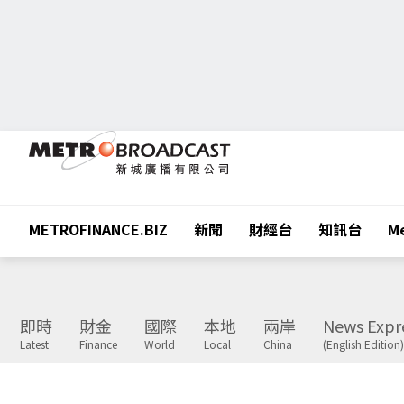
METROFINANCE.BIZ
新聞
財經台
知訊台
Me
即時
財金
國際
本地
兩岸
News Expr
Latest
Finance
World
Local
China
(English Edition)