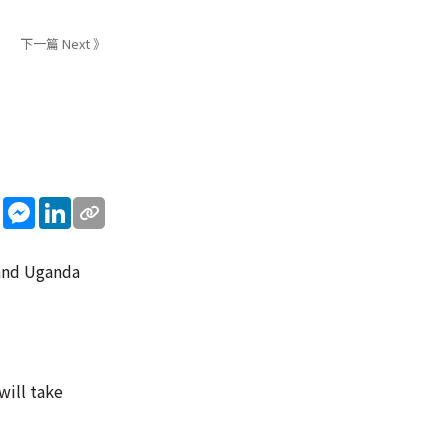
下一篇 Next 》
sApp
WeChat
Messenger
LinkedIn
 and Uganda
will take