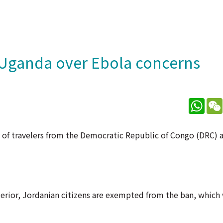
 Uganda over Ebola concerns
What
 of travelers from the Democratic Republic of Congo (DRC)
terior, Jordanian citizens are exempted from the ban, which 