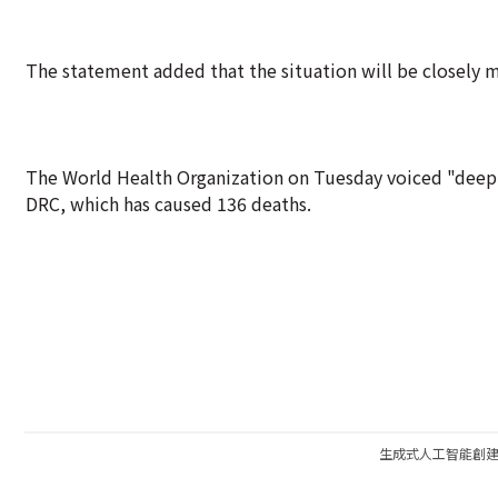
The statement added that the situation will be closely m
The World Health Organization on Tuesday voiced "deep 
DRC, which has caused 136 deaths.
生成式人工智能創