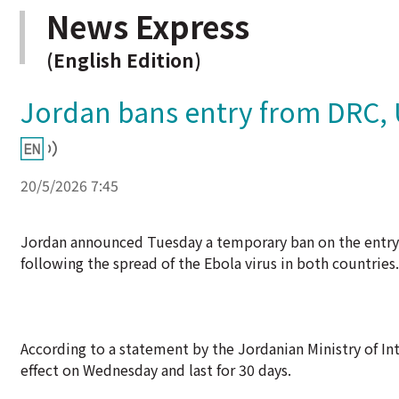
News Express
(English Edition)
Jordan bans entry from DRC,
20/5/2026 7:45
Jordan announced Tuesday a temporary ban on the entry
following the spread of the Ebola virus in both countries.
According to a statement by the Jordanian Ministry of In
effect on Wednesday and last for 30 days.