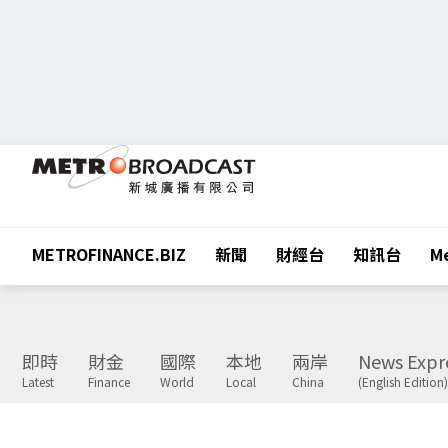
METROFINANCE.BIZ
新聞
財經台
知訊台
Me
即時
財金
國際
本地
兩岸
News Expr
Latest
Finance
World
Local
China
(English Edition)