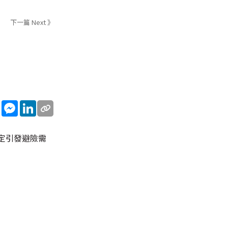
下一篇 Next 》
sApp
WeChat
Messenger
LinkedIn
定引發避險需