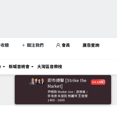
收聽
關注我們
會員
廣告查詢
力
新城音統會
大灣區音樂榜
即市搏擊 [Strike the
Market]
尹德政 Master Joe﹝游莨維﹞
李浩德 朱晉民 熊麗萍 王俊傑
1400 - 1600