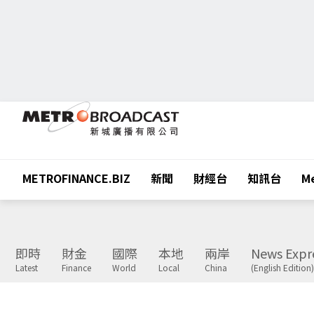
METROFINANCE.BIZ
新聞
財經台
知訊台
Me
即時
財金
國際
本地
兩岸
News Expr
Latest
Finance
World
Local
China
(English Edition)