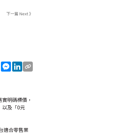
下一篇 Next 》
sApp
WeChat
Messenger
LinkedIn
落實明碼標價，
，以及「0元
台適合零售業