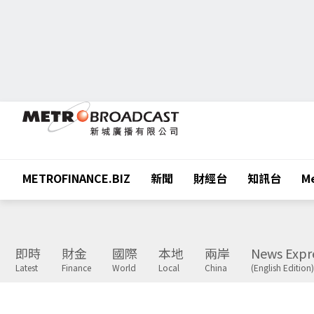
METROFINANCE.BIZ
新聞
財經台
知訊台
Me
即時
財金
國際
本地
兩岸
News Expr
Latest
Finance
World
Local
China
(English Edition)