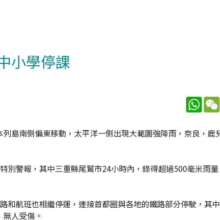
千中小學停課
What
本列島南側偏東移動，太平洋一側出現大範圍強降雨，奈良，鹿
別警報，其中三重縣尾鷲市24小時內，錄得超過500毫米雨量
鐵路和航班也相繼停運，連接首都圈與各地的鐵路部分停駛，其
，無人受傷。