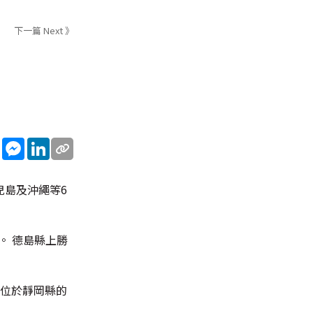
下一篇 Next 》
sApp
WeChat
Messenger
LinkedIn
兒島及沖繩等6
。 德島縣上勝
中位於靜岡縣的