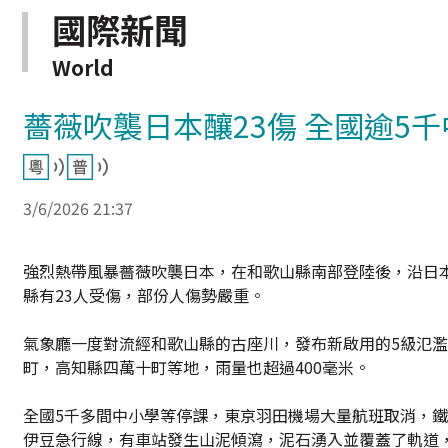
國際新聞
World
薔薇吹襲日本釀23傷 全國逾5
3/6/2026 21:37
強烈熱帶風暴薔薇吹襲日本，在和歌山縣南部登陸後，沿日
縣有23人受傷，部份人傷勢嚴重。
氣象廳一度對流經和歌山縣的古座川，發布新啟用的5級氾濫特
町，高知縣四萬十町等地，雨量也超過400毫米。
全國5千多間中小學等停課，東京羽田機場大量航班取消，
伊豆急行線，有車站發生山泥傾瀉，泥石湧入並覆蓋了軌道