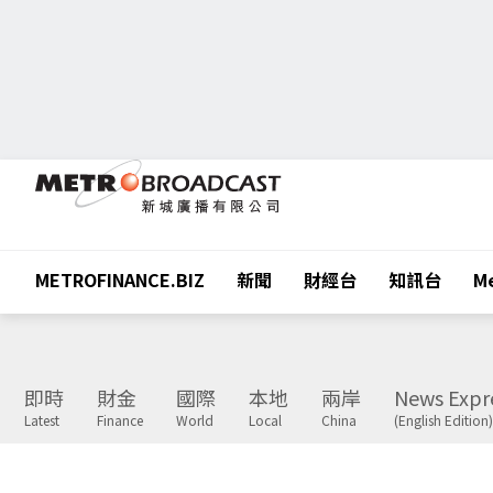
METROFINANCE.BIZ
新聞
財經台
知訊台
Me
即時
財金
國際
本地
兩岸
News Expr
Latest
Finance
World
Local
China
(English Edition)