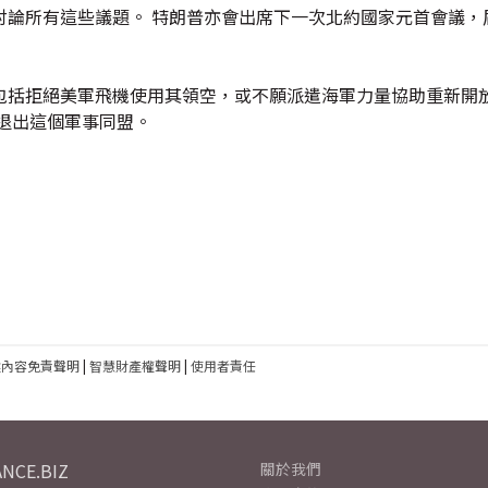
討論所有這些議題。 特朗普亦會出席下一次北約國家元首會議，
包括拒絕美軍飛機使用其領空，或不願派遣海軍力量協助重新開
退出這個軍事同盟。
建內容免責聲明
|
智慧財產權聲明
|
使用者責任
NCE.BIZ
關於我們