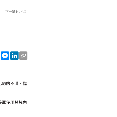
下一篇 Next 》
sApp
WeChat
Messenger
LinkedIn
北約的不滿，指
美軍使用其境內