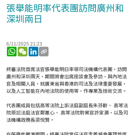
張舉能明率代表團訪問廣州和
深圳兩日
6/11/2025 21:23
WhatsApp
WeChat
LinkedIn
終審法院首席法官張舉能明日率領司法機構代表團，訪問
廣州和深圳兩天，期間將會出席座談會及參訪，與內地法
官及相關人員，就廣東省與香港的司法及法律重要發展，
以及人工智能在內地法院的使用等，作專業及技術交流。
代表團成員包括高等法院上訴法庭副庭長朱芬齡、 高等法
院原訟法庭法官鄭蕙心、 高等法院聆案官許家灝，以及司
法機構政務長梁悅賢。
在張舉能離港期間，終審法院常任法官李義將會署理首席