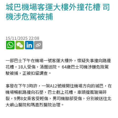
城巴機場客運大樓外撞花槽 司
機涉危駕被捕
15/11/2025 22:08
WhatsApp
WeChat
LinkedIn
一部巴士下午在機場一號客運大樓外，懷疑失事撞向路邊
花槽，18人受傷，清醒送院。 64歲巴士司機涉嫌危險駕
駛被捕，正被扣留調查。
事發在下午3時許，一架A12號線開往機場方向的城巴，在
機場暢航路撞向石壆，巴士剷上花槽，車頭擋風玻璃碎
裂，9男8女乘客受輕傷，男司機腳部受傷，分別被送往北
大嶼山醫院和瑪嘉烈醫院治理。