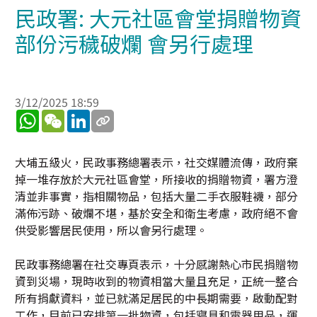
民政署: 大元社區會堂捐贈物資
部份污穢破爛 會另行處理
3/12/2025 18:59
WhatsApp
WeChat
LinkedIn
大埔五級火，民政事務總署表示，社交媒體流傳，政府棄
掉一堆存放於大元社區會堂，所接收的捐贈物資，署方澄
清並非事實，指相關物品，包括大量二手衣服鞋襪，部分
滿佈污跡、破爛不堪，基於安全和衛生考慮，政府絕不會
供受影響居民使用，所以會另行處理。
民政事務總署在社交專頁表示，十分感謝熱心市民捐贈物
資到災場，現時收到的物資相當大量且充足，正統一整合
所有捐獻資料，並已就滿足居民的中長期需要，啟動配對
工作，目前已安排第一批物資，包括寢具和電器用品，運