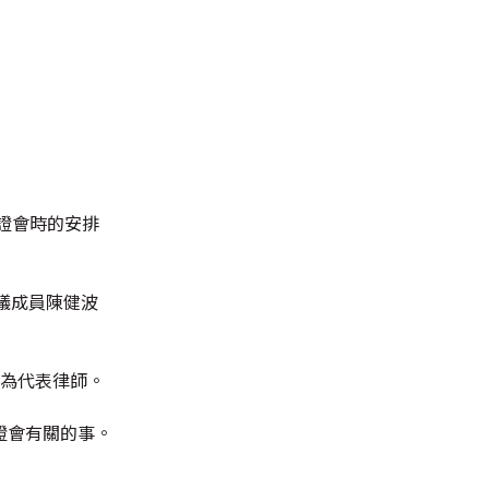
證會時的安排
議成員陳健波
樓為代表律師。
證會有關的事。