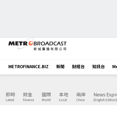
METROFINANCE.BIZ
新聞
財經台
知訊台
Me
即時
財金
國際
本地
兩岸
News Expr
Latest
Finance
World
Local
China
(English Edition)