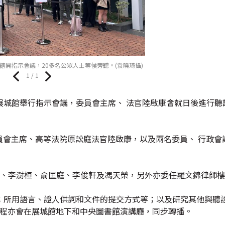
館開指示會議，20多名公眾人士等候旁聽。(袁曉琦攝)
1 / 1
展城館舉行指示會議，委員會主席、 法官陸啟康會就日後進行聽
委員會主席、高等法院原訟庭法官陸啟康，以及兩名委員、 行政會
堃、李澍桓、俞匡庭、李俊軒及馮天榮，另外亦委任羅文錦律師
；所用語言、證人供詞和文件的提交方式等；以及研究其他與聽
過程亦會在展城館地下和中央圖書館演講廳，同步轉播。