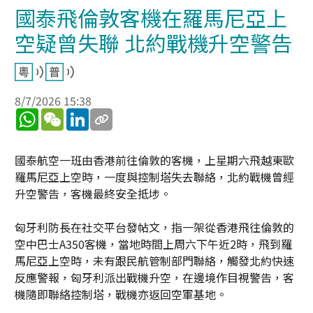
國泰飛倫敦客機在羅馬尼亞上
空疑曾失聯 北約戰機升空警告
8/7/2026 15:38
WhatsApp
WeChat
LinkedIn
國泰航空一班由香港前往倫敦的客機，上星期六飛越東歐
羅馬尼亞上空時，一度與控制塔失去聯絡，北約戰機曾經
升空警告，客機最終安全抵埗。
匈牙利防長在社交平台發帖文，指一架從香港飛往倫敦的
空中巴士A350客機，當地時間上周六下午近2時，飛到羅
馬尼亞上空時，未有跟民航管制部門聯絡，觸發北約快速
反應警報，匈牙利派出戰機升空，在邊境作目視警告，客
機隨即聯絡控制塔，戰機亦返回空軍基地。