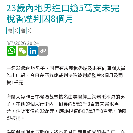
23歲內地男進口逾5萬支未完
稅香煙判囚8個月
8/7/2026 20:24
WhatsApp
WeChat
LinkedIn
一名23歲內地男子，因管有未完稅香煙及未有向海關人員
作出申報，今日在西九龍裁判法院被判處監禁8個月及罰
款1千元。
海關人員昨日在機場截查該名由老撾經上海飛抵本港的男
子，在他的個人行李內，檢獲約5萬3千8百支未完稅香
煙，估計市值約22萬元，應課稅值約17萬7千8百元，他隨
即被捕。
海關對判刑表示歡迎，認為監禁刑罰具相當阻嚇作用，充