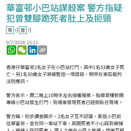
華富邨小巴站謀殺案 警方指疑
犯曾雙腳跪死者肚上及扼頸
9/7/2026 15:21
WhatsApp
WeChat
LinkedIn
香港仔華富邨2名女子在小巴站打鬥，其中1名53歲女子死
亡，另1名50歲女子將被暫控一項謀殺，明早在東區裁判
法院應訊。
警方表示，周二晚上10時半左右接獲報案，指華翠樓對開
專線小巴站發生打鬥，到場後發現死者已經倒臥在現場。
警方稱，初步調查顯示，2名女子互不認識，乘搭小巴前
往華富邨，並在同一車站下車，其間死者不小心踩到被捕
人，被捕人踩回死者。 兩人之後在小巴上推撞，然後互相