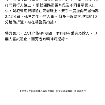
打鬥到行人路上。 根據閉路電視片段及不同目擊證人口
供，疑犯曾用雙腳跪在死者肚上，雙手一度扼向死者頸部
2至3分鐘，死者之後不省人事。 疑犯一度離開現場約10
分鐘後折返，被在場警員拘捕。
警方表示，2人打鬥過程期間，附近都有乘客及途人，但
無人嘗試阻止，而死者有精神病紀錄。
生成式人工智能創建內容免責聲明
|
智慧財產權聲明
|
使用者責任