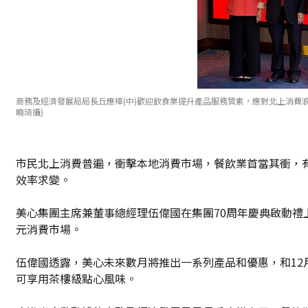
商務及經濟發展局局長丘應樺(中)歡迎飲食業提升產品服務質素，應對北上消費
曉琦攝)
市民北上消費普遍，衝擊本地消費市場，餐飲業首當其衝，
效率求變。
美心集團主席兼董事總經理伍偉國在集團70周年慶典啟動
元消費市場。
伍偉國透露，美心未來數月將推出一系列產品和優惠，和12
可享用茶樓級點心風味。