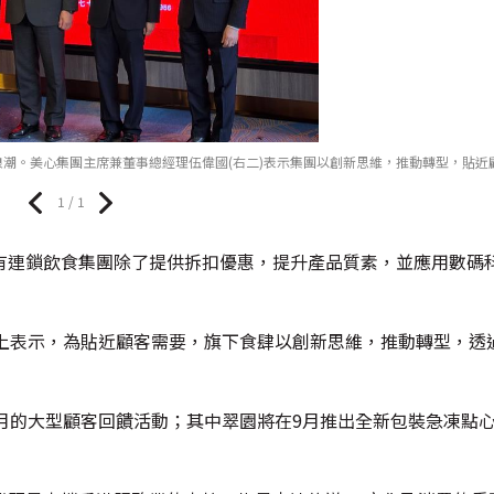
浪潮。美心集團主席兼董事總經理伍偉國(右二)表示集團以創新思維，推動轉型，貼近
1 / 1
有連鎖飲食集團除了提供拆扣優惠，提升產品質素，並應用數碼
禮上表示，為貼近顧客需要，旗下食肆以創新思維，推動轉型，透
月的大型顧客回饋活動；其中翠園將在9月推出全新包裝急凍點