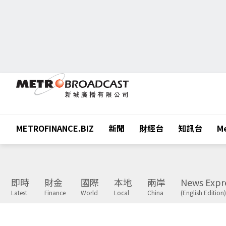
METROFINANCE.BIZ
新聞
財經台
知訊台
Me
即時
財金
國際
本地
兩岸
News Expr
Latest
Finance
World
Local
China
(English Edition)