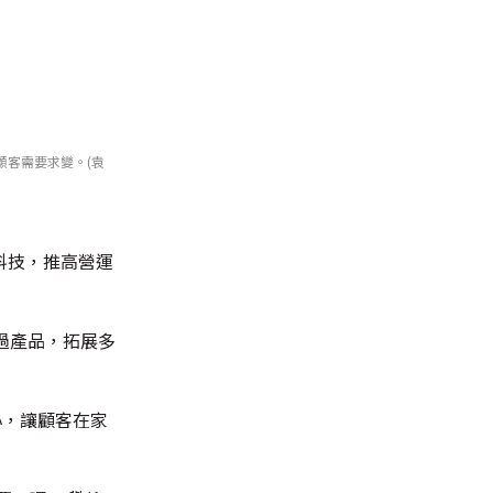
顧客需要求變。(袁
科技，推高營運
過產品，拓展多
心，讓顧客在家