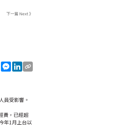
下一篇 Next 》
sApp
WeChat
Messenger
LinkedIn
職人員受影響。
經費，已經超
)今年1月上台以