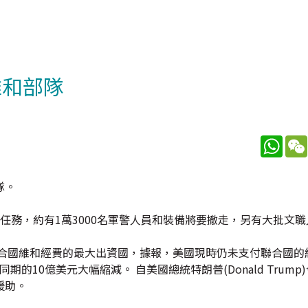
維和部隊
What
隊。
任務，約有1萬3000名軍警人員和裝備將要撤走，另有大批文
聯合國維和經費的最大出資國，據報，美國現時仍未支付聯合國的
的10億美元大幅縮減。 自美國總統特朗普(Donald Trump
援助。