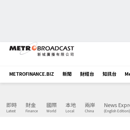
METROFINANCE.BIZ
新聞
財經台
知訊台
Me
即時
財金
國際
本地
兩岸
News Expr
Latest
Finance
World
Local
China
(English Edition)