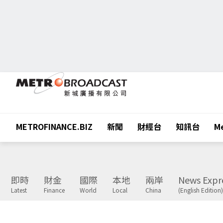
METROFINANCE.BIZ
新聞
財經台
知訊台
Me
即時
財金
國際
本地
兩岸
News Expr
Latest
Finance
World
Local
China
(English Edition)