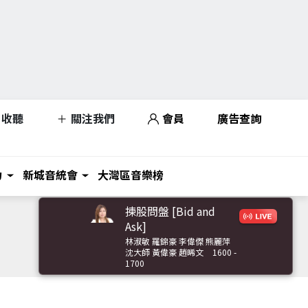
收聽
關注我們
會員
廣告查詢
力
新城音統會
大灣區音樂榜
揀股問盤 [Bid and
Ask]
林淑敏 羅錦豪 李偉傑 熊麗萍
沈大師 黃偉豪 趙晞文
1600 -
1700