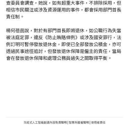
查委員會調查，她說，如有超重大事件，不排除採用，但
相信市民關注或涉及資源運用的事件，都會採用部門首長
責任制。
楊何蓓茵說，對於有部門首長即將退休，如公職行為失當
被法庭定罪，違反《防止賄賂條例》或涉及國安罪行，法
例訂明可暫停發放退休金，即使已全部發放公積金，亦可
透過民事途徑追討，但發放退休保障是僱主的責任，當局
會在發放退休保障和處理公務員過失之間取得平衡。
生成式人工智能創建內容免責聲明
|
智慧財產權聲明
|
使用者責任