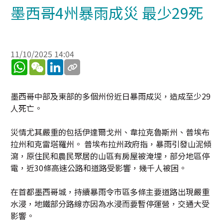
墨西哥4州暴雨成災 最少29死
11/10/2025 14:04
WhatsApp
WeChat
LinkedIn
墨西哥中部及東部的多個州份近日暴雨成災，造成至少29
人死亡。
災情尤其嚴重的包括伊達爾戈州、韋拉克魯斯州、普埃布
拉州和克雷塔羅州。 普埃布拉州政府指，暴雨引發山泥傾
瀉，原住民和農民聚居的山區有房屋被淹埋，部分地區停
電，近30條高速公路和道路受影響，幾千人被困。
在首都墨西哥城，持續暴雨令市區多條主要道路出現嚴重
水浸，地鐵部分路線亦因為水浸而要暫停運營，交通大受
影響。