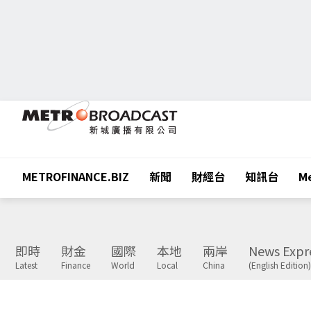
METROFINANCE.BIZ
新聞
財經台
知訊台
Me
即時
財金
國際
本地
兩岸
News Expr
Latest
Finance
World
Local
China
(English Edition)