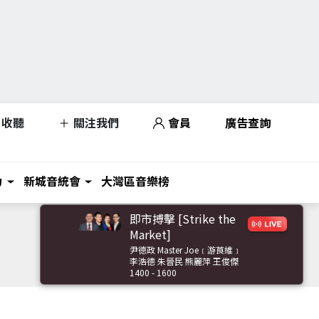
收聽
關注我們
會員
廣告查詢
力
新城音統會
大灣區音樂榜
即市搏擊 [Strike the
Market]
尹德政 Master Joe﹝游莨維﹞
李浩德 朱晉民 熊麗萍 王俊傑
1400 - 1600