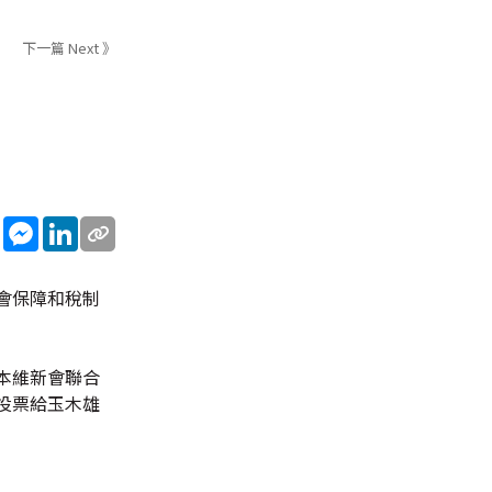
下一篇 Next 》
sApp
WeChat
Messenger
LinkedIn
會保障和稅制
本維新會聯合
投票給玉木雄