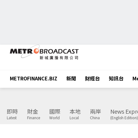
METROFINANCE.BIZ
新聞
財經台
知訊台
Me
即時
財金
國際
本地
兩岸
News Expr
Latest
Finance
World
Local
China
(English Edition)