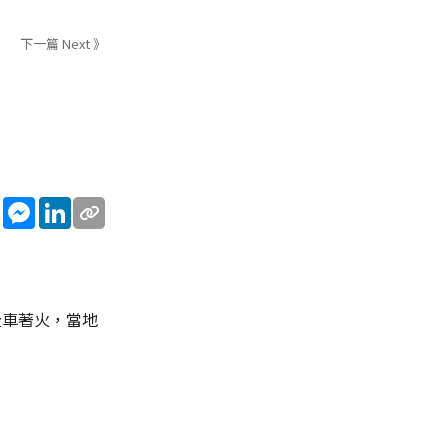
下一篇 Next 》
sApp
WeChat
Messenger
LinkedIn
全車著火，當地