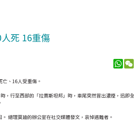
人死 16重傷
What
死亡、16人受重傷。
3時，行至西部的「拉賈斯坦邦」時，車尾突然冒出濃煙，迅即
。
因。 總理莫廸的辦公室在社交媒體發文，哀悼遇難者。