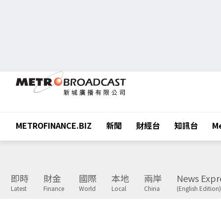
METROFINANCE.BIZ
新聞
財經台
知訊台
Me
即時
財金
國際
本地
兩岸
News Expr
Latest
Finance
World
Local
China
(English Edition)