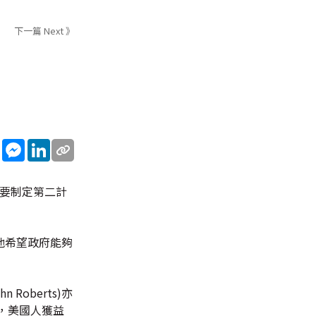
下一篇 Next 》
sApp
WeChat
Messenger
LinkedIn
需要制定第二計
他希望政府能夠
oberts)亦
，美國人獲益