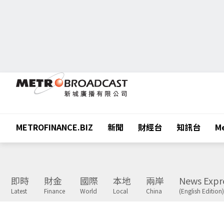
METROFINANCE.BIZ
新聞
財經台
知訊台
Me
即時
財金
國際
本地
兩岸
News Expr
Latest
Finance
World
Local
China
(English Edition)