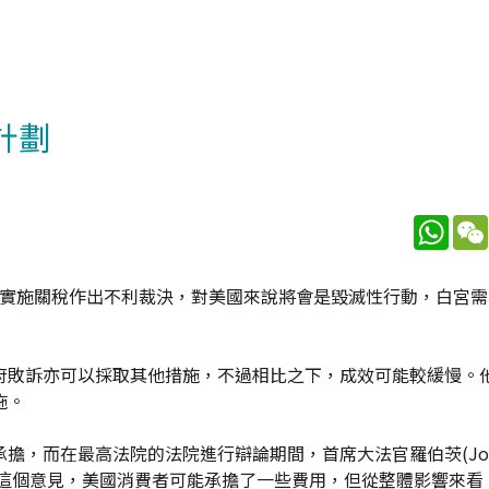
計劃
What
高法院對實施關稅作出不利裁決，對美國來說將會是毀滅性行動，白宮
府敗訴亦可以採取其他措施，不過相比之下，成效可能較緩慢。
施。
而在最高法院的法院進行辯論期間，首席大法官羅伯茨(John R
意這個意見，美國消費者可能承擔了一些費用，但從整體影響來看