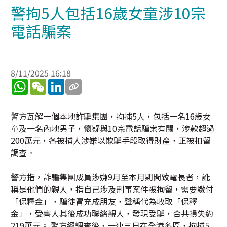
警拘5人包括16歲女童涉10宗
電話騙案
8/11/2025 16:18
WhatsApp
WeChat
LinkedIn
警方瓦解一個本地詐騙集團，拘捕5人，包括一名16歲女
童及一名內地男子，懷疑與10宗電話騙案有關，涉款超過
200萬元，各被捕人涉嫌以欺騙手段取得財產，正被扣留
調查。
警方指，詐騙集團成員涉嫌9月至本月期間致電長者，訛
稱是他們的親人，指自己涉及刑事案件被拘留，需要繳付
「保釋金」，騙徒冒充成朋友，聲稱代為收取「保釋
金」，受害人其後成功聯絡親人，發現受騙，合共損失約
219萬元。 警方經調查後，一連三日在全港多區，拘捕5