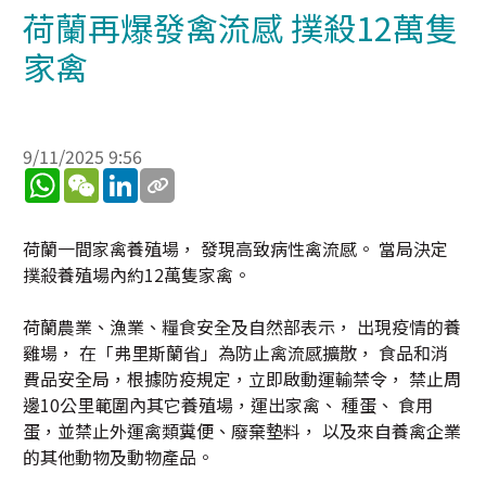
荷蘭再爆發禽流感 撲殺12萬隻
家禽
9/11/2025 9:56
WhatsApp
WeChat
LinkedIn
荷蘭一間家禽養殖場， 發現高致病性禽流感。 當局決定
撲殺養殖場內約12萬隻家禽。
荷蘭農業、漁業、糧食安全及自然部表示， 出現疫情的養
雞場， 在「弗里斯蘭省」為防止禽流感擴散， 食品和消
費品安全局，根據防疫規定，立即啟動運輸禁令， 禁止周
邊10公里範圍內其它養殖場，運出家禽、 種蛋、 食用
蛋，並禁止外運禽類糞便、廢棄墊料， 以及來自養禽企業
的其他動物及動物產品。