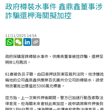
政府樽裝水事件 鑫鼎鑫董事涉
詐騙還柙海關擬加控
11/11/2025 14:54
WhatsApp
WeChat
LinkedIn
政府採購冒牌樽裝水事件，供應商董事被控詐騙，還柙至
明年1月再訊。
61歲被告呂子聰，由囚車押送到東區裁判法院，他涉嫌訛
稱他的公司鑫鼎鑫供應樂百氏廣州分公司的樽裝水，誘使
物流署批出價值近5300萬元標書。
控方指，上一次案件押後期間，警方已加速行動及索取法
律意見，但海關未來會就此案加控，故申請將案件押後到
明年1月6日再訊，讓海關進一步調查和索取法律意見，裁