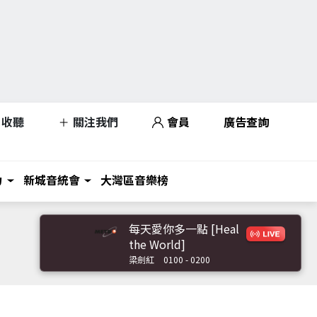
收聽
關注我們
會員
廣告查詢
力
新城音統會
大灣區音樂榜
每天愛你多一點 [Heal
the World]
梁劍紅
0100 - 0200