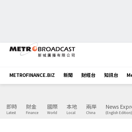
METROFINANCE.BIZ
新聞
財經台
知訊台
Me
即時
財金
國際
本地
兩岸
News Expr
Latest
Finance
World
Local
China
(English Edition)