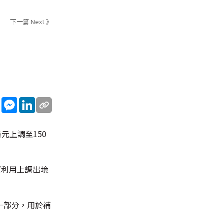
下一篇 Next 》
sApp
WeChat
Messenger
LinkedIn
元上調至150
望利用上調出境
一部分，用於補