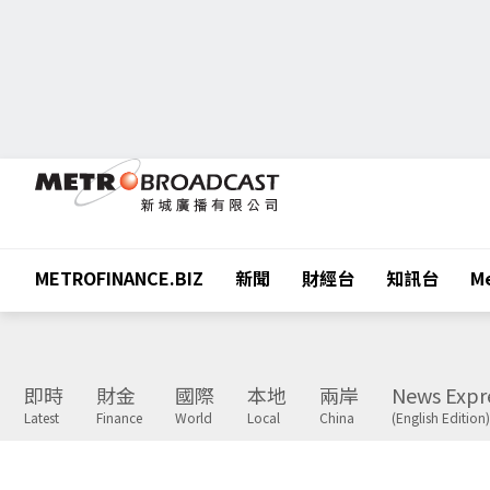
METROFINANCE.BIZ
新聞
財經台
知訊台
Me
即時
財金
國際
本地
兩岸
News Expr
Latest
Finance
World
Local
China
(English Edition)