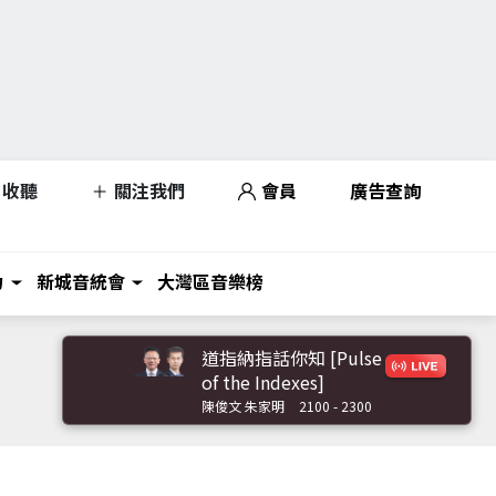
收聽
關注我們
會員
廣告查詢
力
新城音統會
大灣區音樂榜
道指納指話你知 [Pulse
of the Indexes]
陳俊文 朱家明
2100 - 2300