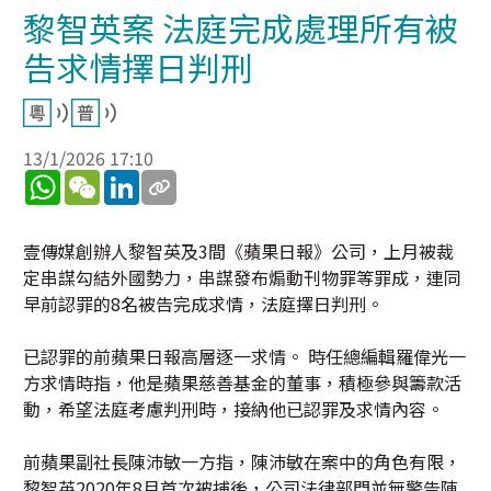
黎智英案 法庭完成處理所有被
告求情擇日判刑
13/1/2026 17:10
WhatsApp
WeChat
LinkedIn
壹傳媒創辦人黎智英及3間《蘋果日報》公司，上月被裁
定串謀勾結外國勢力，串謀發布煽動刊物罪等罪成，連同
早前認罪的8名被告完成求情，法庭擇日判刑。
已認罪的前蘋果日報高層逐一求情。 時任總編輯羅偉光一
方求情時指，他是蘋果慈善基金的董事，積極參與籌款活
動，希望法庭考慮判刑時，接納他已認罪及求情內容。
前蘋果副社長陳沛敏一方指，陳沛敏在案中的角色有限，
黎智英2020年8月首次被捕後，公司法律部門並無警告陳