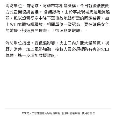
消防單位、自衛隊、阿蘇市等相關機構，今日就後續搜救
方式召開協調會議。 會議認為，由於事故現場周邊地質脆
弱，難以設置從空中降下至事故地點所需的固定裝置，加
上火山氣體持續釋放，相關單位一致認為，要在確保安全
的前提下迅速展開搜索，「情況非常艱難」。
消防單位指出，受低溫影響，火山口內升起大量蒸氣，視
野非常差，加上風勢強勁，搜救人員必須提防有害的火山
氣體，進一步增加救援難度。
生成式人工智能創建內容免責聲明
|
智慧財產權聲明
|
使用者責任