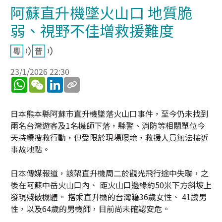
阿蘇直升機墜火山口 地質脆
弱、視野不佳增救援難度
23/1/2026 22:30
WhatsApp
WeChat
LinkedIn
日本熊本縣阿蘇市直升機墜落火山口事件，至今仍未找到
兩名台灣遊客及1名機師下落，縣警、消防等相關單位今
天持續搜救行動，但受限於現場環境，救援人員無法接近
事故地點。
日本傳媒報道，該架直升機周二於觀光飛行途中失聯，之
後在阿蘇中岳火山口內、 距火山口邊緣約50米下方斜坡上
發現殘破機體。 搭乘直升機的台灣籍36歲女性、 41歲男
性，以及64歲的男機師，目前尚未確認安危。