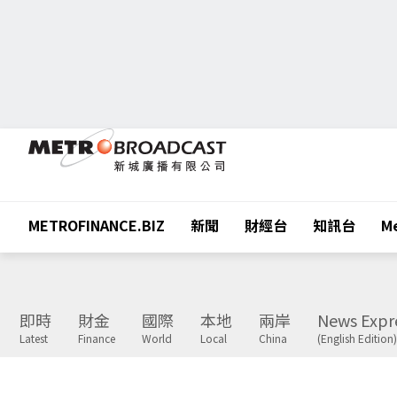
METROFINANCE.BIZ
新聞
財經台
知訊台
Me
即時
財金
國際
本地
兩岸
News Expr
Latest
Finance
World
Local
China
(English Edition)