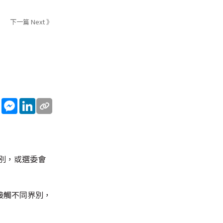
下一篇 Next 》
sApp
WeChat
Messenger
LinkedIn
界別，或選委會
接觸不同界別，