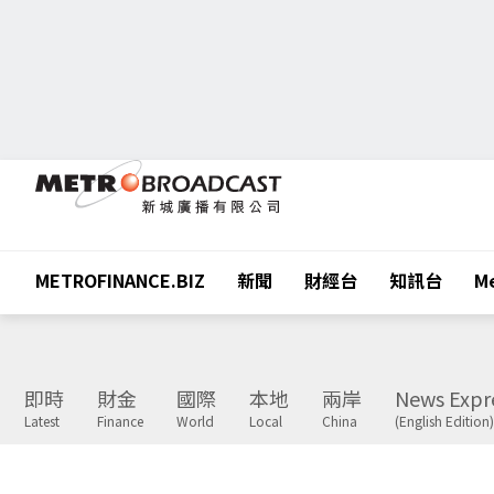
METROFINANCE.BIZ
新聞
財經台
知訊台
Me
即時
財金
國際
本地
兩岸
News Expr
Latest
Finance
World
Local
China
(English Edition)