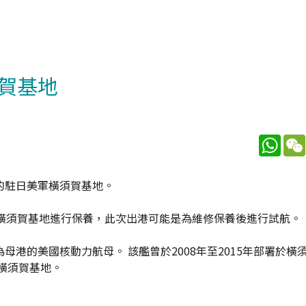
賀基地
What
的駐日美軍橫須賀基地。
回橫須賀基地進行保養，此次出港可能是為維修保養後進行試航。
港的美國核動力航母。 該艦曾於2008年至2015年部署於橫
橫須賀基地。