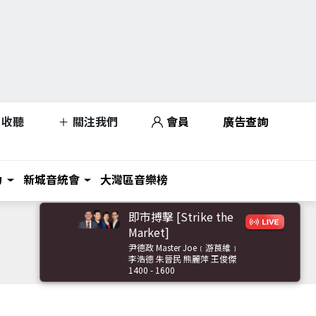
收聽
關注我們
會員
廣告查詢
力
新城音統會
大灣區音樂榜
即市搏擊 [Strike the
Market]
尹德政 Master Joe﹝游莨維﹞
李浩德 朱晉民 熊麗萍 王俊傑
1400 - 1600