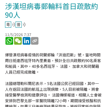
涉漢坦病毒郵輪料首日疏散約
90人
11/5/2026 7:37
WhatsApp
WeChat
LinkedIn
爆發漢坦病毒疫情的荷蘭郵輪「洪迪厄斯」號，當地時間
周日抵達西班牙特內里費島，預計全日共疏散約90名乘客
和船員，其中，40多名西班牙、 法國、 加拿大和荷蘭籍
人員已經完成撤離。
法國總理勒科爾尼表示，5名法國公民已經回國，其中一
人在返回法國的航班上出現病徵，5人目前被隔離，將會
接受醫學檢測和健康評估。 法國傳媒報道，相關人士會被
安排到巴黎北部一家醫院隔離72小時，期間接受核酸和抗
體檢測，如果三日後檢測結果呈陰性，將返回寓所自我隔