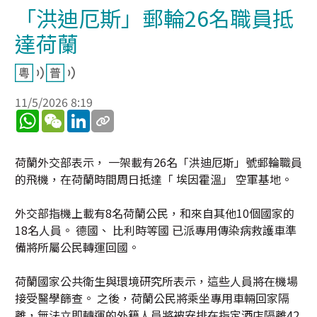
「洪迪厄斯」郵輪26名職員抵
達荷蘭
11/5/2026 8:19
WhatsApp
WeChat
LinkedIn
荷蘭外交部表示， 一架載有26名「洪迪厄斯」號郵輪職員
的飛機，在荷蘭時間周日抵達「 埃因霍溫」 空軍基地。
外交部指機上載有8名荷蘭公民，和來自其他10個國家的
18名人員。 德國、 比利時等國 已派專用傳染病救護車準
備將所屬公民轉運回國。
荷蘭國家公共衛生與環境研究所表示，這些人員將在機場
接受醫學篩查。 之後，荷蘭公民將乘坐專用車輛回家隔
離，無法立即轉運的外籍人員將被安排在指定酒店隔離42