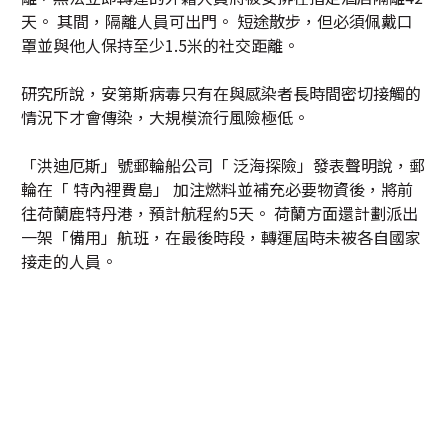
天。 其間，隔離人員可出門。 短途散步，但必須佩戴口
罩並與他人保持至少1.5米的社交距離。
研究所說，安第斯病毒只有在與感染者長時間密切接觸的
情況下才會傳染，大規模流行風險極低。
「洪迪厄斯」號郵輪船公司「 泛海探險」發表聲明說，郵
輪在「 特內裡費島」 加注燃料並補充必要物資後，將前
往荷蘭鹿特丹港，預計航程約5天。 荷蘭方面還計劃派出
一架「備用」航班，在最後時段，轉運屆時未被各自國家
接走的人員。