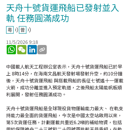
天舟十號貨運飛船已發射並入
軌 任務圓滿成功
11/5/2026 9:18
WhatsApp
WeChat
LinkedIn
中國載人航天工程辦公室表示，天舟十號貨運飛船已於早
上 8時14分，在海南文昌航天發射場發射升空，約10分鐘
後，天舟十號貨運飛船 與搭載飛船的長征七號遙十一運載
火箭，成功分離並進入預定軌道，之後飛船太陽能帆板順
利展開，發射任務圓滿成功。
天舟十號貨運飛船是全球現役貨物運輸能力最大、 在軌支
持能力最全面的貨運飛船，今次是中國太空站啟用以來，
第5次貨運任務，計劃運載共重近6.2噸的補給物資，包括
用於保障神舟二十三號和二十四號兩批航天員乘組，在軌