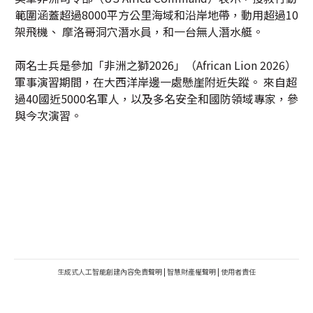
範圍涵蓋超過8000平方公里海域和沿岸地帶，動用超過10
架飛機、 摩洛哥洞穴潛水員，和一台無人潛水艇。
兩名士兵是參加「非洲之獅2026」（African Lion 2026）
軍事演習期間，在大西洋岸邊一處懸崖附近失蹤。 來自超
過40國近5000名軍人，以及多名安全和國防領域專家，參
與今次演習。
生成式人工智能創建內容免責聲明
|
智慧財產權聲明
|
使用者責任