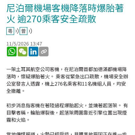
尼泊爾機場客機降落時爆胎著
火 逾270乘客安全疏散
11/5/2026 13:47
WhatsApp
WeChat
LinkedIn
一架土耳其航空公司客機，在尼泊爾首都加德滿都機場降
落時，懷疑爆胎著火。 乘客從緊急出口疏散，機場安全辦
公室發言人透露，機上276名乘客和11名機組人員，均安
全撤離。
初步消息指客機在著陸過程爆胎起火，並燒著起落架。 有
目擊者稱，輪胎爆裂後，起落架周圍靠近引擎位置出現煙
霧和火焰。
當地傳媒報道，火勢已經受控，具體事故原因正在進一步