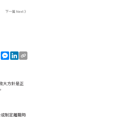
下一篇 Next 》
sApp
WeChat
Messenger
LinkedIn
政大方針是正
。
台或制定離職時