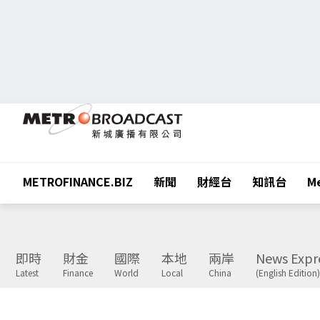
METROFINANCE.BIZ
新聞
財經台
知訊台
Me
即時
財金
國際
本地
兩岸
News Expr
Latest
Finance
World
Local
China
(English Edition)