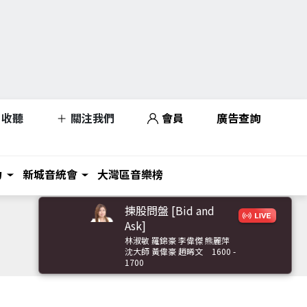
收聽
關注我們
會員
廣告查詢
力
新城音統會
大灣區音樂榜
揀股問盤 [Bid and
Ask]
林淑敏 羅錦豪 李偉傑 熊麗萍
沈大師 黃偉豪 趙晞文
1600 -
1700