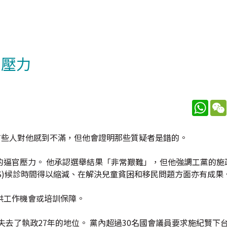
宮壓力
What
，知道有些人對他感到不滿，但他會證明那些質疑者是錯的。
的逼官壓力。 他承認選舉結果「非常艱難」，但他強調工黨的施
HS)候診時間得以縮減、在解決兒童貧困和移民問題方面亦有成果
供工作機會或培訓保障。
失去了執政27年的地位。 黨內超過30名國會議員要求施紀賢下