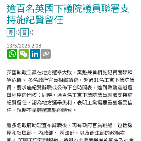
逾百名英國下議院議員聯署支
持施紀賢留任
13/5/2026 2:08
WhatsApp
WeChat
LinkedIn
英國執政工黨在地方選舉大敗，黨魁兼首相施紀賢面臨領
導危機。 多名政府官員相繼請辭，超過81名工黨下議院議
員，要求施紀賢辭職或公佈下台時間表，達到啟動黨魁選
舉程序的門檻；同時，過百名工黨下議院議員聯署支持施
紀賢留任，認為地方選舉失利，表明工黨需要重獲選民信
任，現時不是競選黨魁的時候。
繼多名政府助理宣布辭職後，再有政府官員跳船，包括房
屋和社區部、 內政部、 司法部，以及衞生部的政務次
官。 英國天空新聞報道，被視為主要競爭者的衛生及社會