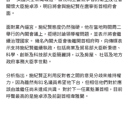
關懷大臣施卓添，明日將會與施紀賢在唐寧街首相府會
面。
面對黨內逼宮，施紀賢態度仍然強硬，他在當地時間周二
舉行的內閣會議上，拒絕討論領導權問題，並表示將會繼
續治理國家。 幾名內閣大臣會後離開首相府時，向傳媒表
示支持施紀賢繼續執政，包括商業及貿易部大臣靳秉德、
科學、創新及科技部大臣簡麗詩，以及房屋、 社區及地方
政府事務大臣李世勳。
分析指出，施紀賢正利用反對者之間的意見分歧來維持權
力，因為雖然有81名議員希望他下台，但相信他們對於應
該由誰繼任尚未達成共識。 對於下一任黨魁兼首相，目前
呼聲最高的是施卓添及前副首相韋雅蘭。