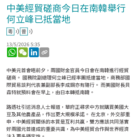
中美經貿磋商今日在南韓舉行
何立峰已抵當地
13/5/2026 5:35
WhatsApp
WeChat
LinkedIn
中美元首會晤前夕，兩國財金官員今日會在南韓進行經貿
磋商。 國務院副總理何立峰已經率團抵達當地，商務部國
際貿易談判代表兼副部長李成鋼亦有隨行。 而美國財長貝
森特就預料會在早上，由日本轉抵南韓。
路透社引述消息人士報道，華府正尋求中方就購買美國大
豆及其他農產品，作出更大規模承諾。 在北京，外交部重
申，中美經貿關係的本質是互利共贏，雙方應該共同落實
好兩國元首達成的重要共識，為中美經貿合作與世界經濟
注入更多穩定性。