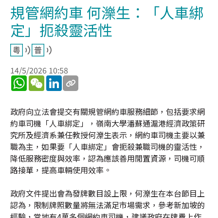
規管網約車 何濼生：「人車綁
定」扼殺靈活性
14/5/2026 10:58
WhatsApp
WeChat
LinkedIn
政府向立法會提交有關規管網約車服務細節，包括要求網
約車司機「人車綁定」，嶺南大學潘蘇通滬港經濟政策研
究所及經濟系兼任教授何濼生表示，網約車司機主要以兼
職為主，如果要「人車綁定」會扼殺兼職司機的靈活性，
降低服務密度與效率，認為應該善用閒置資源，司機可順
路接單，提高車輛使用效率。
政府文件提出會為發牌數目設上限，何濼生在本台節目上
認為，限制牌照數量將無法滿足市場需求，參考新加坡的
經驗，當地有4萬多個網約車司機，建議政府在牌費上作