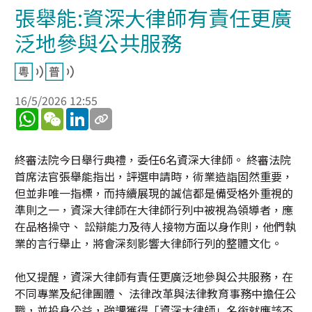
張舉能:資深大律師有責任更廣
泛地參與公共服務
16/5/2026 12:55
WhatsApp
WeChat
LinkedIn
終審法院今日舉行典禮，委任6名資深大律師。 終審法院
首席法官張舉能指出，評選申請時，術業造詣固然重要，
但並非唯一指標，而持續展現的誠信都是備受格外重視的
準則之一，資深大律師在大律師行列中被視為領導者，應
在品格操守、 訟辯能力及待人接物方面以身作則，他們執
業的言行舉止，將會深刻影響大律師行列的整體文化。
他又提醒，資深大律師有責任更廣泛地參與公共服務，在
不同專業及紀律團體、 法律改革與法律教育事務中擔任公
職，並投身公益，強調獲得「資深大律師」名銜就應該不