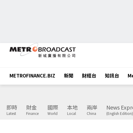
METROFINANCE.BIZ
新聞
財經台
知訊台
Me
即時
財金
國際
本地
兩岸
News Expr
Latest
Finance
World
Local
China
(English Edition)