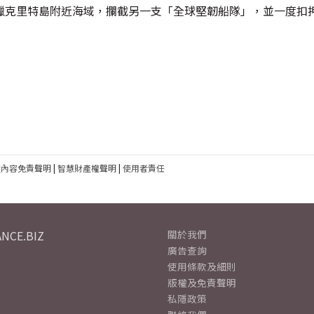
臘克里特島附近海域，攔截另一支「全球堅韌船隊」，並一度扣
建內容免責聲明
|
智慧財產權聲明
|
使用者責任
NCE.BIZ
關於我們
廣告查詢
使用條款及細則
版權及免責聲明
私隱政策