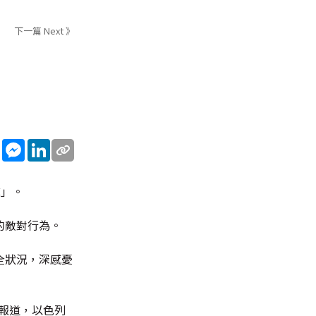
下一篇 Next 》
sApp
WeChat
Messenger
LinkedIn
隊」。
的敵對行為。
全狀況，深感憂
報道，以色列