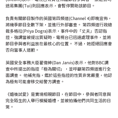
途易集團(Tui)則回應表示，會暫停贊助該節目。
負責有關節目製作的英國第四頻道(Channel 4)即晚宣佈，
將幾季節目全數下架，並進行外部審查。 第四頻道行政總
裁多格拉(Priya Dogra)表示，事件中的「丈夫」否認指
控，強調當被提出質疑時，電視台已迅速處理事件，並將
節目參與者利益放在最核心的位置。 不過，她拒絕回應會
否向當事人道歉。
英國安全事務大臣翟偉紳(Dan Jarvis)表示，他對BBC調
查中所提出的指控「極為關切」，並呼籲第四頻道進行全
面調查。 他補充指，鑑於這些指控的性質非常嚴重，他認
為極有可能會移交給警方調查。
《婚後試愛》是實境相親節目，在節目中，參與者同意與
完全陌生的人舉行模擬婚禮，並被拍攝他們共同生活的日
常。