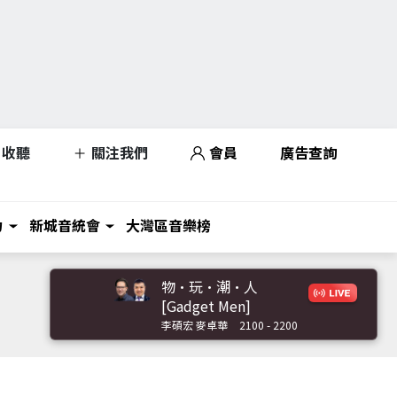
收聽
關注我們
會員
廣告查詢
力
新城音統會
大灣區音樂榜
物·玩·潮·人
[Gadget Men]
李碩宏 麥卓華
2100 - 2200