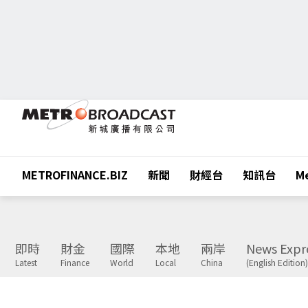
METROFINANCE.BIZ
新聞
財經台
知訊台
Me
即時
財金
國際
本地
兩岸
News Expr
Latest
Finance
World
Local
China
(English Edition)