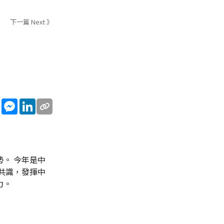
下一篇 Next 》
sApp
WeChat
Messenger
LinkedIn
。 今年是中
共識，發揮中
力。