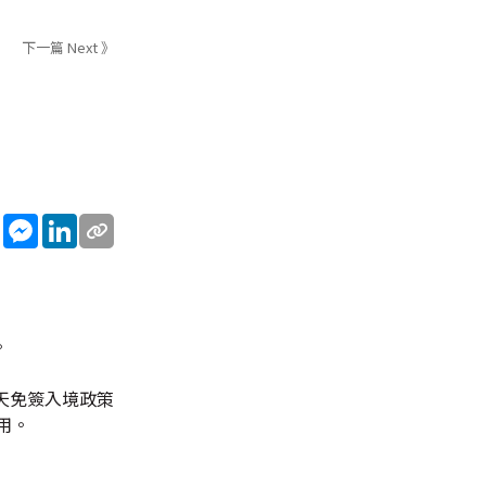
下一篇 Next 》
sApp
WeChat
Messenger
LinkedIn
。
天免簽入境政策
用。