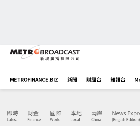
METROFINANCE.BIZ
新聞
財經台
知訊台
Me
即時
財金
國際
本地
兩岸
News Expr
Latest
Finance
World
Local
China
(English Edition)