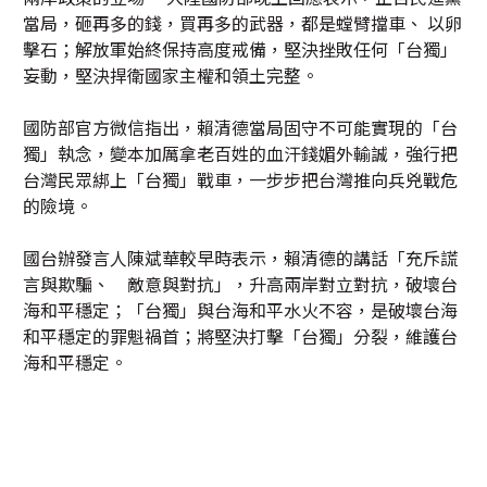
當局，砸再多的錢，買再多的武器，都是螳臂擋車、 以卵
擊石；解放軍始終保持高度戒備，堅決挫敗任何「台獨」
妄動，堅決捍衛國家主權和領土完整。
國防部官方微信指出，賴清德當局固守不可能實現的「台
獨」執念，變本加厲拿老百姓的血汗錢媚外輸誠，強行把
台灣民眾綁上「台獨」戰車，一步步把台灣推向兵兇戰危
的險境。
國台辦發言人陳斌華較早時表示，賴清德的講話「充斥謊
言與欺騙、 敵意與對抗」，升高兩岸對立對抗，破壞台
海和平穩定；「台獨」與台海和平水火不容，是破壞台海
和平穩定的罪魁禍首；將堅決打擊「台獨」分裂，維護台
海和平穩定。