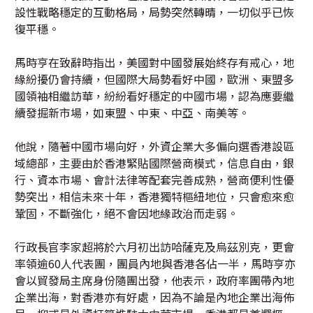
設性戰略穩定的互動格局，局勢突然轉晴，一切似乎已恢
復平穩。
馬時亨在致辭時指出，美國對中國發展始終存有戒心，地
緣紛擾仍會持續，但國際大局勢看好中國，歐洲、東盟多
國領袖相繼訪華，紛紛看好穩定的中國市場，認為應要繼
續發掘新市場，如東盟、中東、中亞、南美等。
他說，隨著中國市場向好，外資企業大多偏向選香港設區
域總部，主要由於香港緊貼國際營商模式，信息自由，銀
行、資本市場、會計法律等配套完善成熟，營商便利性優
勢突出，相信未來十年，香港獨特樞紐地位，只會愈來愈
鞏固，不斷強化，絕不會因地緣政治而走弱。
行政長官李家超將於六月初出訪哈薩克及烏茲別克，更會
率領逾60人代表團，團員內地與香港各佔一半，馬時亨亦
會以貿發局主席身份隨團出發，他表示，政府率團帶內地
企業出海，對香港亦有好處，因為不論是內地企業出海佈