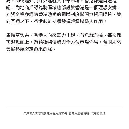
局，抑或是外資打算進駐大中華市場，香港都是首選樞
紐，內地商戶認為將區域總部設於香港是一個理想安排，
外資企業亦鍾情香港熟悉的國際制度與開放資訊環境，雙
向互通之下，香港必能持續發揮超級聯繫人作用。
馬時亨認為，香港人向來韌力十足，有危就有機、每次都
可迎難而上，憑藉獨特優勢與全方位市場佈局，預期未來
發展勢頭必定愈來愈強。
生成式人工智能創建內容免責聲明
|
智慧財產權聲明
|
使用者責任