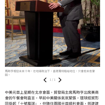
馬時亨相信未來十年，在地緣政治下，香港獨特樞紐地位，只會愈來愈鞏
固。
1 / 1
中美元首上星期在北京會面，貿發局主席馬時亨出席美商
會的午餐會時直言，早前中美關係氣氛緊張，環球經貿形
同掛起「十號風球」，但隨住兩國元首順利會面，搭建建