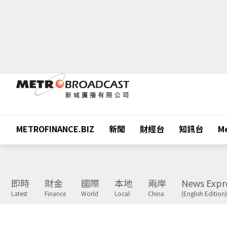
METROFINANCE.BIZ
新聞
財經台
知訊台
Me
即時
財金
國際
本地
兩岸
News Expr
Latest
Finance
World
Local
China
(English Edition)