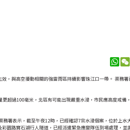
What
效，與高空擾動相關的強雷雨區持續影響珠江口一帶。 渠務署
量更超過100毫米，北區有可能出現嚴重水浸，市民應高度戒備
渠務署表示，截至午夜12時，已經確認7宗水浸個案，位於上水
古洞及彩園路寶石湖行人隧道，已經派遣緊急應變隊伍到場處理，並